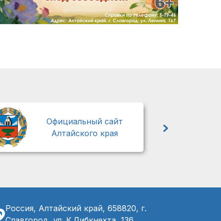
М
Официальный сайт
Алтайского края
Россия, Алтайский край, 658820, г.
Славгород, ул. К.Либкнехта, 136,