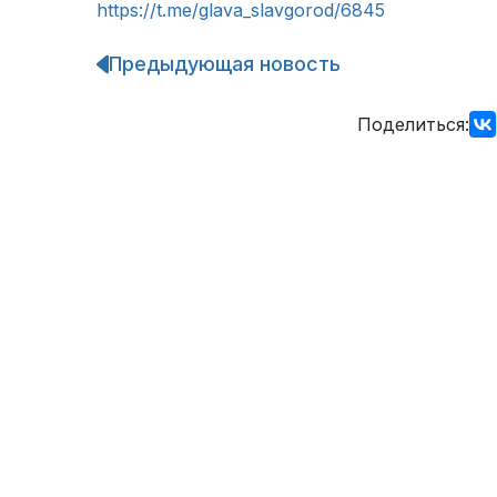
https://t.me/glava_slavgorod/6845
Предыдующая новость
Навигация
по
записям
Поделиться: