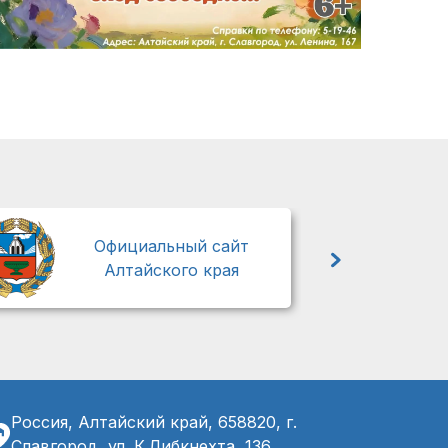
М
Официальный сайт
Алтайского края
Россия, Алтайский край, 658820, г.
Славгород, ул. К.Либкнехта, 136,