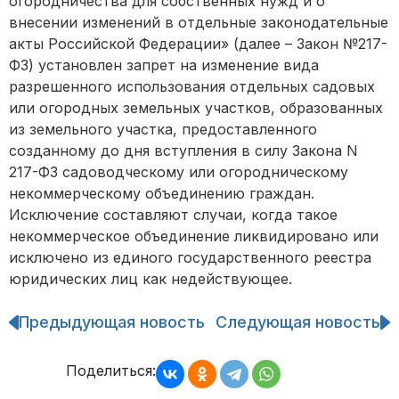
огородничества для собственных нужд и о
внесении изменений в отдельные законодательные
акты Российской Федерации» (далее – Закон №217-
ФЗ) установлен запрет на изменение вида
разрешенного использования отдельных садовых
или огородных земельных участков, образованных
из земельного участка, предоставленного
созданному до дня вступления в силу Закона N
217-ФЗ садоводческому или огородническому
некоммерческому объединению граждан.
Исключение составляют случаи, когда такое
некоммерческое объединение ликвидировано или
исключено из единого государственного реестра
юридических лиц как недействующее.
Предыдующая новость
Следующая новость
Навигация
по
записям
Поделиться: