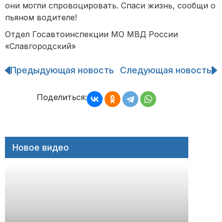
они могли спровоцировать. Спаси жизнь, сообщи о
пьяном водителе!
Отдел Госавтоинспекции МО МВД России
«Славгородский»
Предыдующая новость
Следующая новость
Навигация
по
записям
Поделиться:
Новое видео