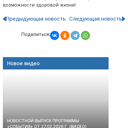
возможности здоровой жизни!
Предыдующая новость
Следующая новость
Навигация
по
записям
Поделиться:
Новое видео
НОВОСТНОЙ ВЫПУСК ПРОГРАММЫ
«СОБЫТИЯ» ОТ 27.02.2026 Г. (ВИДЕО)