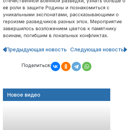
отечественной военной разведки, узнать больше о
её роли в защите Родины и познакомиться с
уникальными экспонатами, рассказывающими о
героизме разведчиков разных эпох. Мероприятие
завершилось возложением цветов к памятнику
воинам, погибшим в локальных конфликтах.
Предыдующая новость
Следующая новость
Навигация
по
записям
Поделиться:
Новое видео