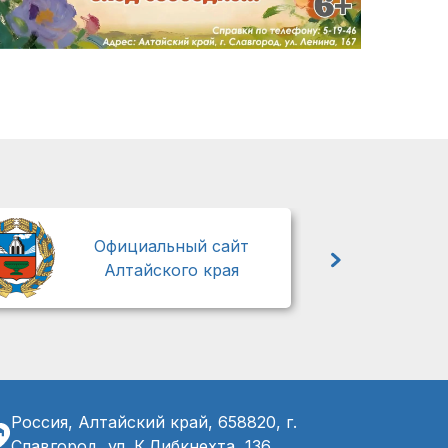
М
Официальный сайт
Алтайского края
Россия, Алтайский край, 658820, г.
Славгород, ул. К.Либкнехта, 136,