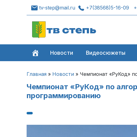
tv-step@mail.ru
+7(38568)5-16-09
+
тв степь
Новости
Видеосюжеты
Главная
»
Новости
»
Чемпионат «РуКод» п
Чемпионат «РуКод» по алго
программированию