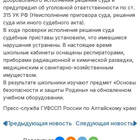
добровольного исполнения решения суда и
предупредил об уголовной ответственности по ст.
315 УК РФ (Неисполнение приговора суда, решения
суда или иного судебного акта).
В ходе проверки исполнения решения суда
судебные приставы установили, что имевшиеся
нарушения устранены. В настоящее время
школьные кабинеты оснащены респираторами,
приборами радиационной и химической разведки,
медицинским и санитарно-хозяйственным
имуществом.
В результате школьники изучают предмет «Основы
безопасности и защиты Родины» на обновленном
учебном оборудовании.
Пресс-служба ГУФССП России по Алтайскому краю
Предыдующая новость
Следующая новость
Навигация
по