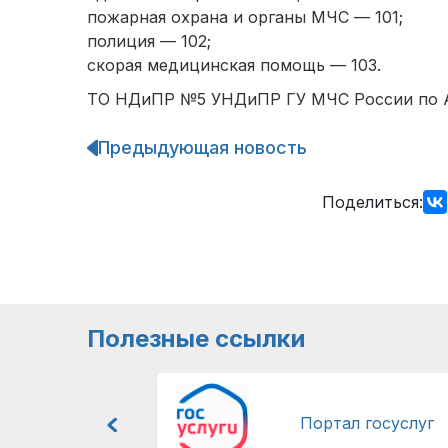
пожарная охрана и органы МЧС — 101;
полиция — 102;
скорая медицинская помощь — 103.
ТО НДиПР №5 УНДиПР ГУ МЧС России по 
Предыдующая новость
Навигация
по
записям
Поделиться:
Полезные ссылки
Портал госуслуг