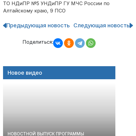
ТО НДиПР №5 УНДиПР ГУ МЧС России по
Алтайскому краю, 9 ПСО
Предыдующая новость
Следующая новость
Навигация
по
записям
Поделиться:
Новое видео
НОВОСТНОЙ ВЫПУСК ПРОГРАММЫ