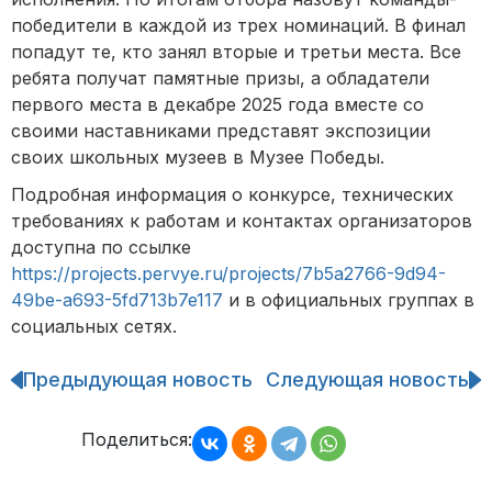
победители в каждой из трех номинаций. В финал
попадут те, кто занял вторые и третьи места. Все
ребята получат памятные призы, а обладатели
первого места в декабре 2025 года вместе со
своими наставниками представят экспозиции
своих школьных музеев в Музее Победы.
Подробная информация о конкурсе, технических
требованиях к работам и контактах организаторов
доступна по ссылке
https://projects.pervye.ru/projects/7b5a2766-9d94-
49be-a693-5fd713b7e117
и в официальных группах в
социальных сетях.
Предыдующая новость
Следующая новость
Навигация
по
записям
Поделиться: