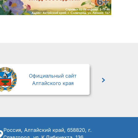
М
Официальный сайт
Алтайского края
Россия, Алтайский край, 658820, г.
Славгород, ул. К.Либкнехта, 136,