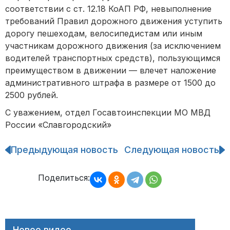
соответствии с ст. 12.18 КоАП РФ, невыполнение
требований Правил дорожного движения уступить
дорогу пешеходам, велосипедистам или иным
участникам дорожного движения (за исключением
водителей транспортных средств), пользующимся
преимуществом в движении — влечет наложение
административного штрафа в размере от 1500 до
2500 рублей.
С уважением, отдел Госавтоинспекции МО МВД
России «Славгородский»
Предыдующая новость
Следующая новость
Навигация
по
записям
Поделиться:
Новое видео