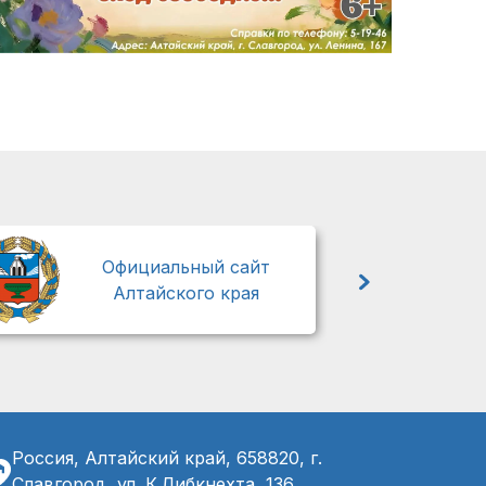
М
Официальный сайт
Алтайского края
Россия, Алтайский край, 658820, г.
Славгород, ул. К.Либкнехта, 136,