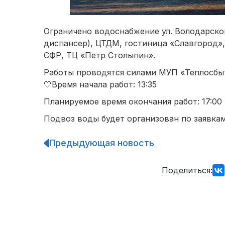
Ограничено водоснабжение ул. Володарского 1
диспансер), ЦТДМ, гостиница «Славгород»
СФР, ТЦ «Петр Столыпин».
Работы проводятся силами МУП «Теплосбыт»
🤍Время начала работ: 13:35
Планируемое время окончания работ: 17:00
Подвоз воды будет организован по заявка
Предыдующая новость
Навигация
по
записям
Поделиться: